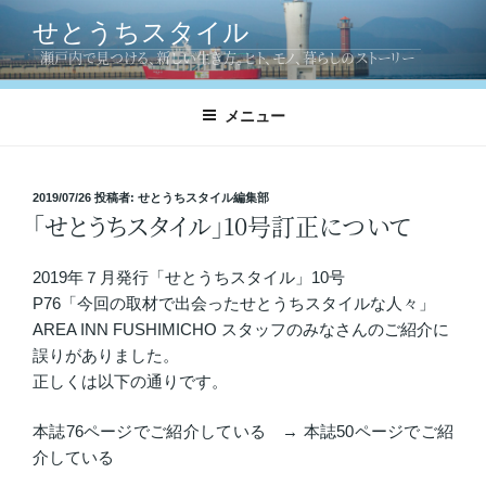
コ
せとうちスタイル
ン
瀬戸内で見つける、新しい生き方。ヒト、モノ、暮らしのストーリー
テ
ン
ツ
メニュー
へ
ス
キ
投
2019/07/26
投稿者:
せとうちスタイル編集部
「せとうちスタイル」10号訂正について
稿
ッ
日:
プ
2019年７月発行「せとうちスタイル」10号
P76「今回の取材で出会ったせとうちスタイルな人々」
AREA INN FUSHIMICHO スタッフのみなさんのご紹介に
誤りがありました。
正しくは以下の通りです。
本誌76ページでご紹介している → 本誌50ページでご紹
介している