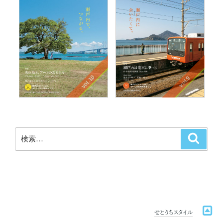
vol.10
vol.9
検
検
索
索:
せとうちスタイル