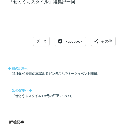
「せとうちスタイル」編集部一同
X
Facebook
その他
投
前の記事へ
稿
11/16(木)香川の本屋ルヌガンガさんでトークイベント開催。
ナ
ビ
次の記事へ
ゲ
「せとうちスタイル」6号の訂正について
ー
シ
ョ
新着記事
ン