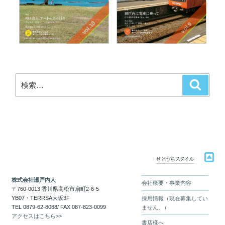
vol.10
vol.9
検
検
索
索:
せとうちスタイル
株式会社瀬戸内人
会社概要・事業内容
〒760-0013 香川県高松市扇町2-6-5
YB07・TERRSA大坂3F
採用情報（現在募集してい
TEL 0879-62-8088/ FAX 087-823-0099
ません。）
アクセスはこちら>>
書店様へ