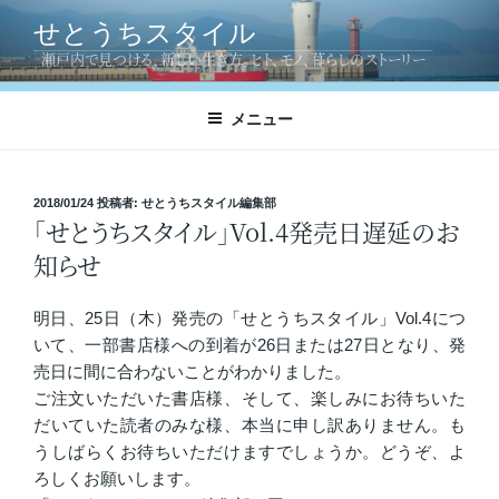
コ
せとうちスタイル
ン
瀬戸内で見つける、新しい生き方。ヒト、モノ、暮らしのストーリー
テ
ン
ツ
メニュー
へ
ス
キ
投
2018/01/24
投稿者:
せとうちスタイル編集部
「せとうちスタイル」Vol.4発売日遅延のお
稿
ッ
日:
プ
知らせ
明日、25日（木）発売の「せとうちスタイル」Vol.4につ
いて、一部書店様への到着が26日または27日となり、発
売日に間に合わないことがわかりました。
ご注文いただいた書店様、そして、楽しみにお待ちいた
だいていた読者のみな様、本当に申し訳ありません。も
うしばらくお待ちいただけますでしょうか。どうぞ、よ
ろしくお願いします。